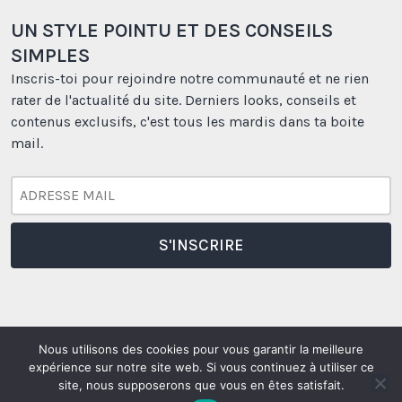
UN STYLE POINTU ET DES CONSEILS
SIMPLES
Inscris-toi pour rejoindre notre communauté et ne rien
rater de l'actualité du site. Derniers looks, conseils et
contenus exclusifs, c'est tous les mardis dans ta boite
mail.
Nous utilisons des cookies pour vous garantir la meilleure
expérience sur notre site web. Si vous continuez à utiliser ce
Borasification
Borasification
Borasification
Borasification
site, nous supposerons que vous en êtes satisfait.