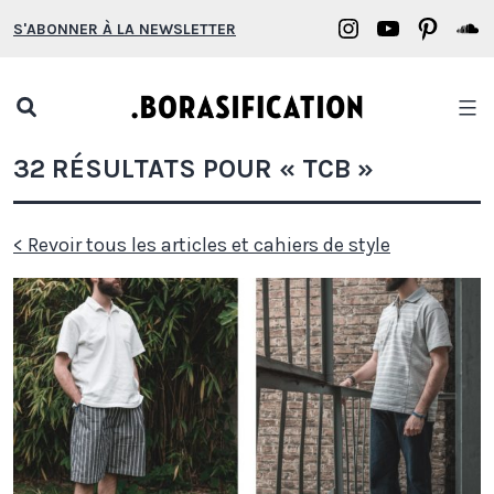
Aller
Borasification
Borasifica
Boras
B
S'ABONNER À LA NEWSLETTER
au
on
on
on
o
contenu
Instagram
YouTube
Pinter
S
Open
search
Borasification
32 RÉSULTATS POUR «
TCB
»
popup
< Revoir tous les articles et cahiers de style