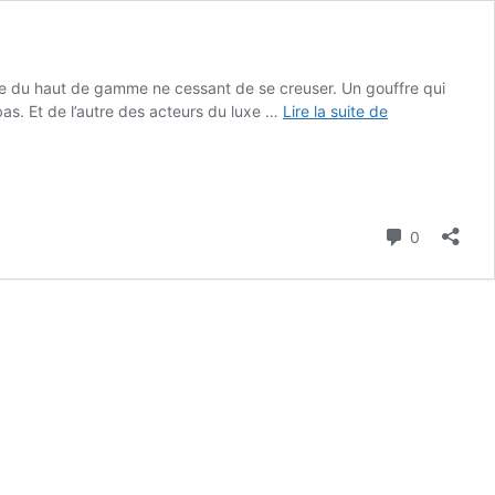
nde du haut de gamme ne cessant de se creuser. Un gouffre qui
Repenser
bas. Et de l’autre des acteurs du luxe …
Lire la suite de
les
basiques
avec
la
collection
Commenta
0
COS
homme
printemps
/
été
2024