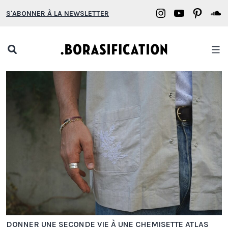
Aller
Borasification
Borasifica
Boras
B
S'ABONNER À LA NEWSLETTER
au
on
on
on
o
contenu
Instagram
YouTube
Pinter
S
Open
search
BORASIFICATION
popup
DONNER UNE SECONDE VIE À UNE CHEMISETTE ATLAS