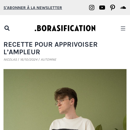
Aller
Borasification
Borasifica
Boras
B
S'ABONNER À LA NEWSLETTER
au
on
on
on
o
contenu
Instagram
YouTube
Pinter
S
Open
search
Borasification
RECETTE POUR APPRIVOISER
popup
L’AMPLEUR
NICOLAS
16/10/2024
AUTOMNE