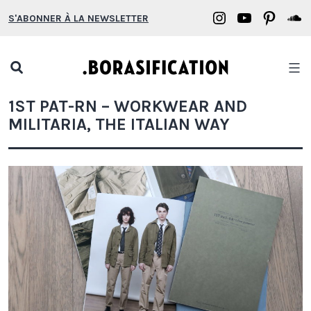
Aller
Borasification
Borasifica
Boras
B
S'ABONNER À LA NEWSLETTER
au
on
on
on
o
contenu
Instagram
YouTube
Pinter
S
Open
search
Borasification
1ST PAT-RN – WORKWEAR AND
popup
MILITARIA, THE ITALIAN WAY