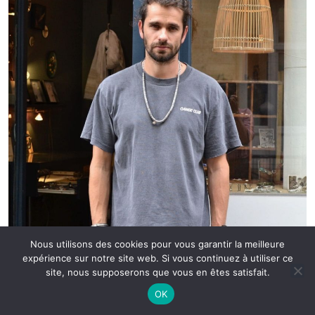
Nous utilisons des cookies pour vous garantir la meilleure
Là, on est en plein dans ce que je te disais: tu rentres
expérience sur notre site web. Si vous continuez à utiliser ce
site, nous supposerons que vous en êtes satisfait.
dans la boutique, les bijoux te prennent aux tripes et
tu veux tout essayer.
OK
Et forcément, repartir avec (au moins une partie).