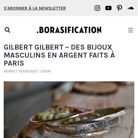
Aller
Borasification
Borasifica
Boras
B
S'ABONNER À LA NEWSLETTER
au
on
on
on
o
contenu
Instagram
YouTube
Pinter
S
Open
search
Borasification
GILBERT GILBERT – DES BIJOUX
popup
MASCULINS EN ARGENT FAITS À
PARIS
BORAS
10/09/2021
ZOOM