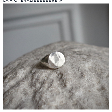
LA « CHEVALIÈÈÈÈÈÈRE »