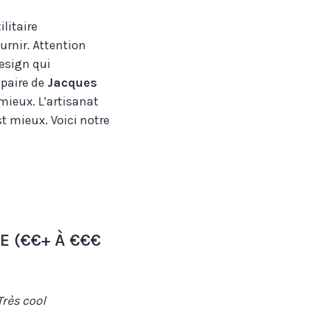
litaire
ournir. Attention
esign qui
 paire de
Jacques
 mieux. L’artisanat
st mieux. Voici notre
 (€€+ À €€€
rès cool