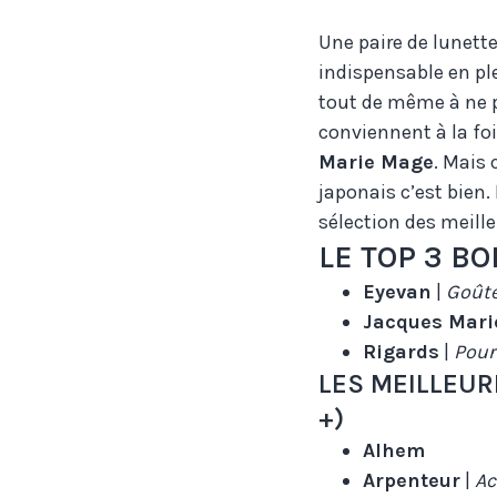
Une paire de lunette
indispensable en plei
tout de même à ne p
conviennent à la foi
Marie Mage
. Mais 
japonais c’est bien.
sélection des meill
LE TOP 3 B
Eyevan
|
Goûte
Jacques Mari
Rigards
|
Pour
LES MEILLEU
+)
Alhem
Arpenteur
|
Ac