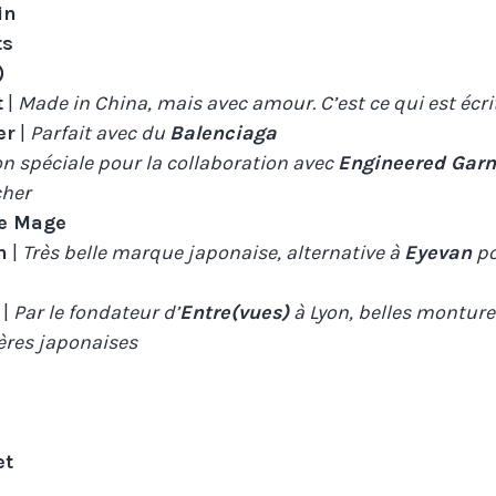
in
ts
)
t
|
Made in China, mais avec amour. C’est ce qui est écri
er
|
Parfait avec du
Balenciaga
n spéciale pour la collaboration avec
Engineered Gar
cher
e Mage
n
|
Très belle marque japonaise, alternative à
Eyevan
po
|
Par le fondateur d’
Entre(vues)
à Lyon, belles montur
ères japonaises
et