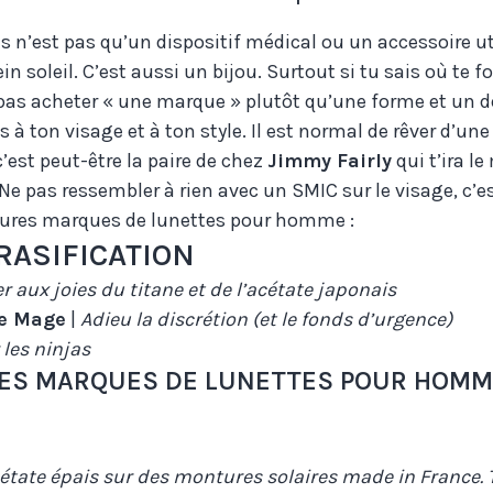
s n’est pas qu’un dispositif médical ou un accessoire uti
n soleil. C’est aussi un bijou. Surtout si tu sais où te f
as acheter « une marque » plutôt qu’une forme et un d
s à ton visage et à ton style. Il est normal de rêver d’une
c’est peut-être la paire de chez
Jimmy Fairly
qui t’ira le
 Ne pas ressembler à rien avec un SMIC sur le visage, c’e
eures marques de lunettes pour homme :
ORASIFICATION
r aux joies du titane et de l’acétate japonais
e Mage
|
Adieu la discrétion (et le fonds d’urgence)
 les ninjas
RES MARQUES DE LUNETTES POUR HOMME
étate épais sur des montures solaires made in France. T