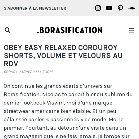
Aller
Borasification
Borasifica
Boras
B
S'ABONNER À LA NEWSLETTER
au
on
on
on
o
contenu
Instagram
YouTube
Pinter
S
Open
search
Borasification
OBEY EASY RELAXED CORDUROY
popup
SHORTS, VOLUME ET VELOURS AU
RDV
BORAS
03/08/2022
ZOOM
On continue les grands écarts d’univers sur
Borasification. Nicolas te parlait hier du sublime du
dernier lookbook Visvim
, moi d’une marque
streetwear américaine bien établie. Et un peu
délaissée par les « passionnés » de mode. Moi le
premier. Pourtant, au détour d’une visite dans un
grand magasin que je ne fais jamais, je tombe sur