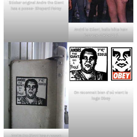
Sticker original Andre the Giant
has a posse- Shepard Fairey
André le Géant, belle bête hein
(source: wikipedia)
On reconnait bien d’où vient le
logo Obey
Andre the Giant has a posse