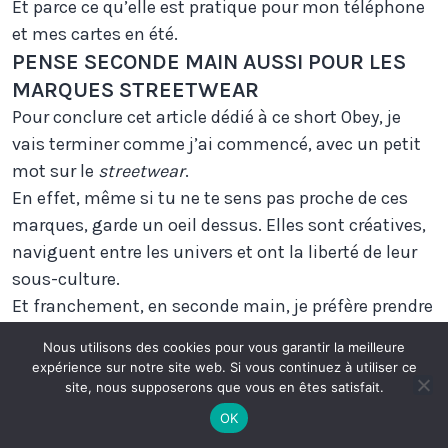
Et parce ce qu’elle est pratique pour mon téléphone
et mes cartes en été.
PENSE SECONDE MAIN AUSSI POUR LES
MARQUES STREETWEAR
Pour conclure cet article dédié à ce short Obey, je
vais terminer comme j’ai commencé, avec un petit
mot sur le
streetwear
.
En effet, même si tu ne te sens pas proche de ces
marques, garde un oeil dessus. Elles sont créatives,
naviguent entre les univers et ont la liberté de leur
sous-culture.
Et franchement, en seconde main, je préfère prendre
un polo Obey avec des rayures sympas qu’un truc
Nous utilisons des cookies pour vous garantir la meilleure
neuf sans relief mais éthico-survendu.
expérience sur notre site web. Si vous continuez à utiliser ce
Je t’assure que le plaisir s’en trouve décuplé et ton
site, nous supposerons que vous en êtes satisfait.
style grandi.
OK
Ah j’oubliais, je l’ai trouvé en soldes chez
Spectrum
,