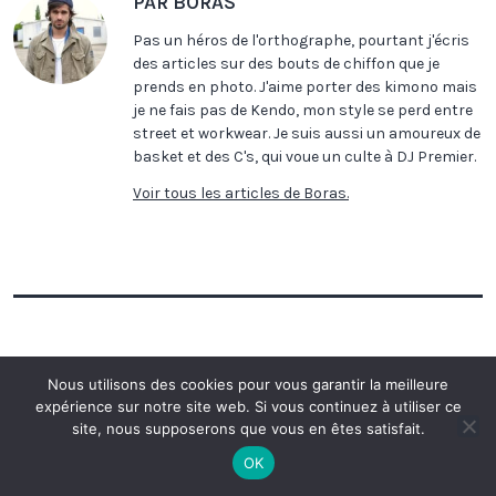
PAR BORAS
Pas un héros de l'orthographe, pourtant j'écris
des articles sur des bouts de chiffon que je
prends en photo. J'aime porter des kimono mais
je ne fais pas de Kendo, mon style se perd entre
street et workwear. Je suis aussi un amoureux de
basket et des C's, qui voue un culte à DJ Premier.
Voir tous les articles de Boras.
Nous utilisons des cookies pour vous garantir la meilleure
expérience sur notre site web. Si vous continuez à utiliser ce
LAISSER UN COMMENTAIRE
site, nous supposerons que vous en êtes satisfait.
OK
Votre adresse e-mail ne sera pas publiée.
Les champs
obligatoires sont indiqués avec
*