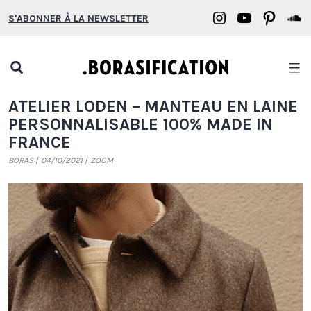
Aller
Borasification
Borasifica
Boras
B
S'ABONNER À LA NEWSLETTER
au
on
on
on
o
contenu
Instagram
YouTube
Pinter
S
Open
search
Borasification
ATELIER LODEN – MANTEAU EN LAINE
popup
PERSONNALISABLE 100% MADE IN
FRANCE
BORAS
04/10/2021
ZOOM