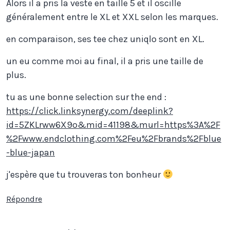
Alors il a pris la veste en taille 5 et il oscille
généralement entre le XL et XXL selon les marques.
en comparaison, ses tee chez uniqlo sont en XL.
un eu comme moi au final, il a pris une taille de
plus.
tu as une bonne selection sur the end :
https://click.linksynergy.com/deeplink?
id=5ZKLrww6X9o&mid=41198&murl=https%3A%2F
%2Fwww.endclothing.com%2Feu%2Fbrands%2Fblue
-blue-japan
j'espère que tu trouveras ton bonheur
Répondre