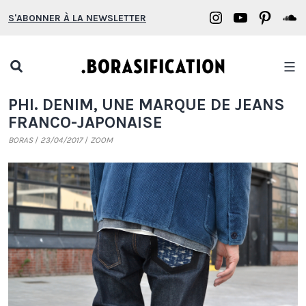
Aller
Borasification
Borasifica
Boras
B
S'ABONNER À LA NEWSLETTER
au
on
on
on
o
contenu
Instagram
YouTube
Pinter
S
Open
search
Borasification
PHI. DENIM, UNE MARQUE DE JEANS
popup
FRANCO-JAPONAISE
BORAS
23/04/2017
ZOOM