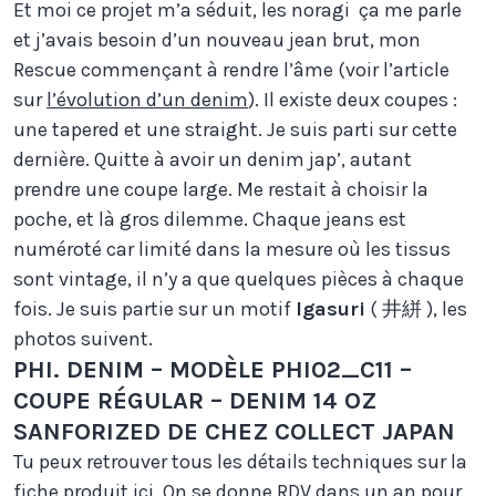
Et moi ce projet m’a séduit, les noragi ça me parle
et j’avais besoin d’un nouveau jean brut, mon
Rescue commençant à rendre l’âme (voir l’article
sur
l’évolution d’un denim
). Il existe deux coupes :
une tapered et une straight. Je suis parti sur cette
dernière. Quitte à avoir un denim jap’, autant
prendre une coupe large. Me restait à choisir la
poche, et là gros dilemme. Chaque jeans est
numéroté car limité dans la mesure où les tissus
sont vintage, il n’y a que quelques pièces à chaque
fois. Je suis partie sur un motif
Igasuri
( 井絣 ), les
photos suivent.
PHI. DENIM – MODÈLE PHI02_C11 –
COUPE RÉGULAR – DENIM 14 OZ
SANFORIZED DE CHEZ COLLECT JAPAN
Tu peux retrouver tous les détails techniques sur la
fiche produit
ici
. On se donne RDV dans un an pour