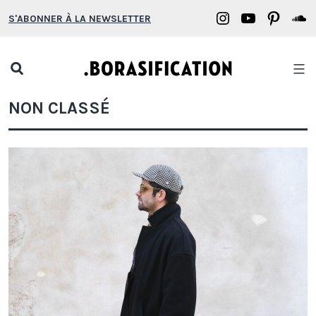
Aller
Borasification
Borasifica
Boras
B
S'ABONNER À LA NEWSLETTER
au
on
on
on
o
contenu
Instagram
YouTube
Pinter
S
Open
search
Borasification
NON CLASSÉ
popup