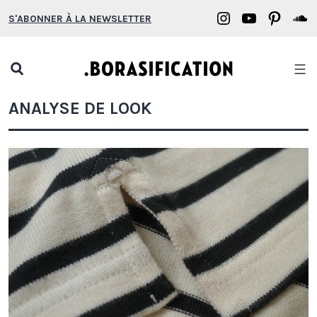
Aller
Borasification
Borasifica
Boras
B
S'ABONNER À LA NEWSLETTER
au
on
on
on
o
contenu
Instagram
YouTube
Pinter
S
Open
search
Borasification
ANALYSE DE LOOK
popup