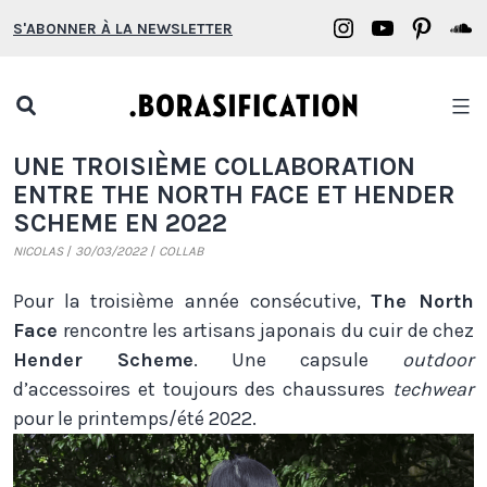
Aller
Borasification
Borasifica
Boras
B
S'ABONNER À LA NEWSLETTER
au
on
on
on
o
contenu
Instagram
YouTube
Pinter
S
Open
search
Borasification
UNE TROISIÈME COLLABORATION
popup
ENTRE THE NORTH FACE ET HENDER
SCHEME EN 2022
NICOLAS
30/03/2022
COLLAB
Pour la troisième année consécutive,
The North
Face
rencontre les artisans japonais du cuir de chez
Hender Scheme
. Une capsule
outdoor
d’accessoires et toujours des chaussures
techwear
pour le printemps/été 2022.