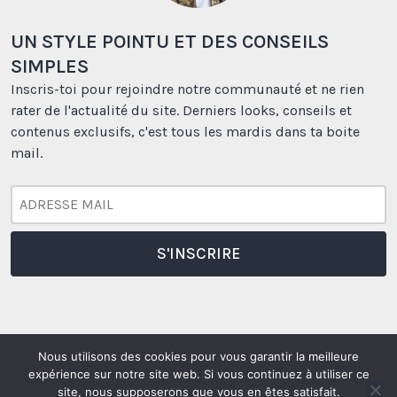
UN STYLE POINTU ET DES CONSEILS
SIMPLES
Inscris-toi pour rejoindre notre communauté et ne rien
rater de l'actualité du site. Derniers looks, conseils et
contenus exclusifs, c'est tous les mardis dans ta boite
mail.
Nous utilisons des cookies pour vous garantir la meilleure
expérience sur notre site web. Si vous continuez à utiliser ce
Borasification
Borasification
Borasification
Borasification
site, nous supposerons que vous en êtes satisfait.