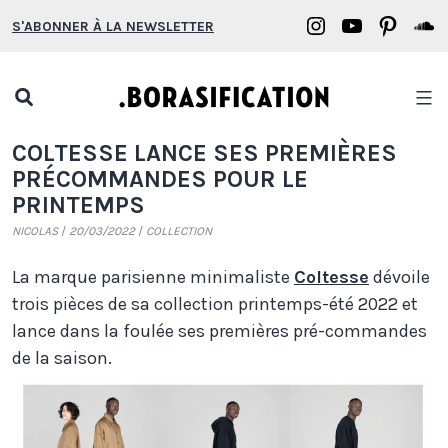
Aller
Borasification
Borasifica
Boras
B
S'ABONNER À LA NEWSLETTER
au
on
on
on
o
contenu
Instagram
YouTube
Pinter
S
Open
search
Borasification
COLTESSE LANCE SES PREMIÈRES
popup
PRÉCOMMANDES POUR LE
PRINTEMPS
NICOLAS
20/03/2022
COLLECTION
La marque parisienne minimaliste
Coltesse
dévoile
trois pièces de sa collection printemps-été 2022 et
lance dans la foulée ses premières pré-commandes
de la saison.