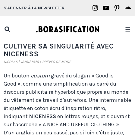
Aller
Borasification
Borasifica
Boras
B
S'ABONNER À LA NEWSLETTER
au
on
on
on
o
contenu
Instagram
YouTube
Pinter
S
Open
search
Borasification
CULTIVER SA SINGULARITÉ AVEC
popup
NICENESS
NICOLAS
13/01/2025
BRÈVES DE MODE
Un bouton
custom
gravé du slogan « Good is
Good », comme une simplification au carré du
discours publicitaire hyperbolique propre au monde
du vêtement de travail d’autrefois. Une interminable
étiquette en coton écru d’inspiration rétro,
indiquant
NICENESS
en lettres rouges, et s’ouvrant
sur l’accroche « A NICE AND USEFUL CLOTHING ».
D’un anglais un peu cassé, pas si loin d’être juste,