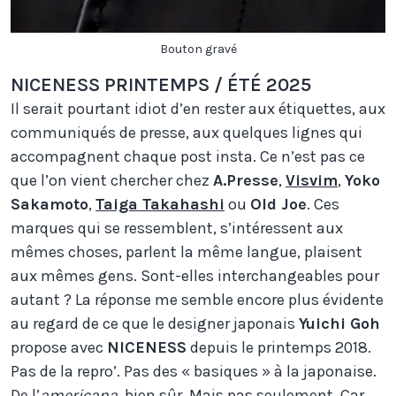
Bouton gravé
NICENESS PRINTEMPS / ÉTÉ 2025
Il serait pourtant idiot d’en rester aux étiquettes, aux
communiqués de presse, aux quelques lignes qui
accompagnent chaque post insta. Ce n’est pas ce
que l’on vient chercher chez
A.Presse
,
Visvim
,
Yoko
Sakamoto
,
Taiga Takahashi
ou
Old Joe
. Ces
marques qui se ressemblent, s’intéressent aux
mêmes choses, parlent la même langue, plaisent
aux mêmes gens. Sont-elles interchangeables pour
autant ? La réponse me semble encore plus évidente
au regard de ce que le designer japonais
Yuichi Goh
propose avec
NICENESS
depuis le printemps 2018.
Pas de la repro’. Pas des « basiques » à la japonaise.
De l’
americana
, bien sûr. Mais pas seulement. Car