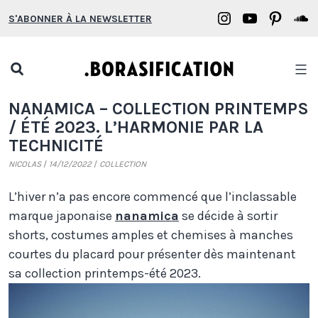
Aller
Borasification
Borasifica
Boras
B
S'ABONNER À LA NEWSLETTER
au
on
on
on
o
contenu
Instagram
YouTube
Pinter
S
Open
search
Borasification
NANAMICA – COLLECTION PRINTEMPS
popup
/ ÉTÉ 2023. L’HARMONIE PAR LA
TECHNICITÉ
NICOLAS
14/12/2022
COLLECTION
L’hiver n’a pas encore commencé que l’inclassable
marque japonaise
nanamica
se décide à sortir
shorts, costumes amples et chemises à manches
courtes du placard pour présenter dès maintenant
sa collection printemps-été 2023.