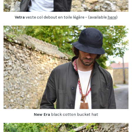
Vetra
veste col debout en toile légère – (available
here
)
New Era
black cotton bucket hat