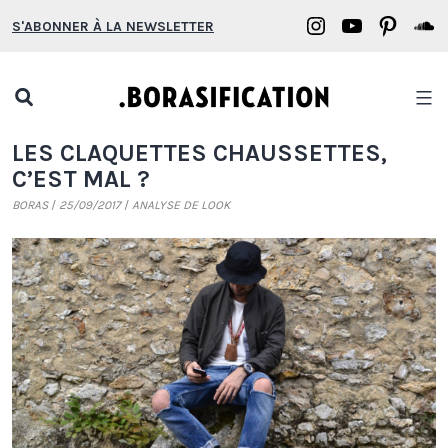
Aller
Borasification
Borasifica
Boras
B
S'ABONNER À LA NEWSLETTER
au
on
on
on
o
contenu
Instagram
YouTube
Pinter
S
Open
search
Borasification
LES CLAQUETTES CHAUSSETTES,
popup
C’EST MAL ?
BORAS
25/09/2017
ANALYSE DE LOOK