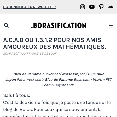
Aller
Borasification
Borasifica
Boras
B
S'ABONNER À LA NEWSLETTER
au
on
on
on
o
contenu
Instagram
YouTube
Pinter
S
Open
search
Borasification
A.C.A.B OU 1.3.1.2 POUR NOS AMIS
popup
AMOUREUX DES MATHÉMATIQUES.
ROMI
20/11/2017
ANALYSE DE LOOK
Bleu de Paname
bucket hat/
Norse Project
/
Blue Blue
Japan
Patchwork shirt/
Bleu de Paname
Bush pant/
Visvim
FBT
Lhamo Coyote Folk.
Salut à tous.
C’est la deuxième fois que je poste une tenue sur le
blog de Boras. Pour ceux qui se souviennent, la
première faisait la part belle à nos amis français de