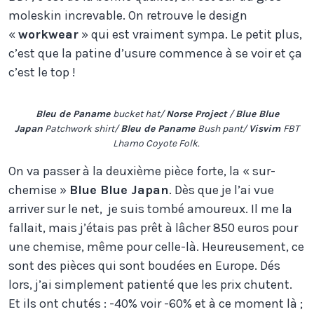
moleskin increvable. On retrouve le design
«
workwear
» qui est vraiment sympa. Le petit plus,
c’est que la patine d’usure commence à se voir et ça
c’est le top !
Bleu de Paname
bucket hat/
Norse Project
/
Blue Blue
Japan
Patchwork shirt/
Bleu de Paname
Bush pant/
Visvim
FBT
Lhamo Coyote Folk.
On va passer à la deuxième pièce forte, la « sur-
chemise »
Blue Blue Japan
. Dès que je l’ai vue
arriver sur le net, je suis tombé amoureux. Il me la
fallait, mais j’étais pas prêt à lâcher 850 euros pour
une chemise, même pour celle-là. Heureusement, ce
sont des pièces qui sont boudées en Europe. Dés
lors, j’ai simplement patienté que les prix chutent.
Et ils ont chutés : -40% voir -60% et à ce moment là ;