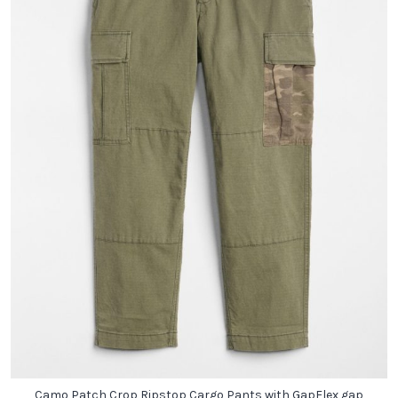
Camo Patch Crop Ripstop Cargo Pants with GapFlex gap