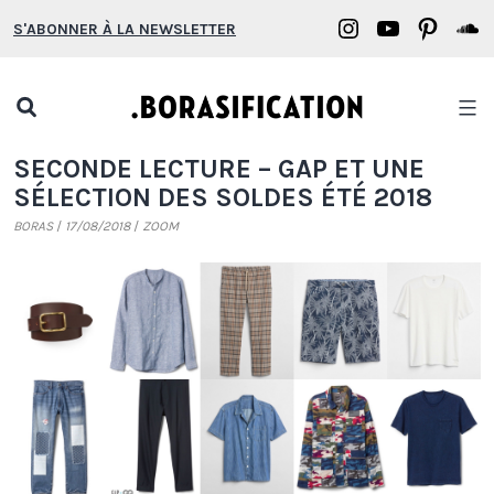
Aller
Borasification
Borasifica
Boras
B
S'ABONNER À LA NEWSLETTER
au
on
on
on
o
contenu
Instagram
YouTube
Pinter
S
Open
search
Borasification
SECONDE LECTURE – GAP ET UNE
popup
SÉLECTION DES SOLDES ÉTÉ 2018
BORAS
17/08/2018
ZOOM