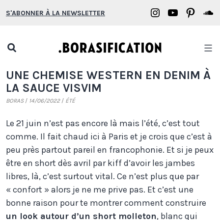
Aller
Borasification
Borasifica
Boras
B
S'ABONNER À LA NEWSLETTER
au
on
on
on
o
contenu
Instagram
YouTube
Pinter
S
Open
search
Borasification
UNE CHEMISE WESTERN EN DENIM À
popup
LA SAUCE VISVIM
BORAS
14/06/2022
ÉTÉ
Le 21 juin n’est pas encore là mais l’été, c’est tout
comme. Il fait chaud ici à Paris et je crois que c’est à
peu près partout pareil en francophonie. Et si je peux
être en short dès avril par kiff d’avoir les jambes
libres, là, c’est surtout vital. Ce n’est plus que par
« confort » alors je ne me prive pas. Et c’est une
bonne raison pour te montrer comment construire
un look autour d’un short molleton
, blanc qui