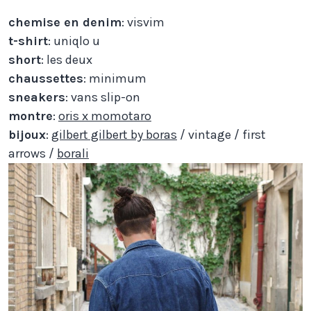
chemise en denim
: visvim
t-shirt
: uniqlo u
short
: les deux
chaussettes
: minimum
sneakers
: vans slip-on
montre
:
oris x momotaro
bijoux
:
gilbert gilbert by boras
/ vintage / first
arrows /
borali