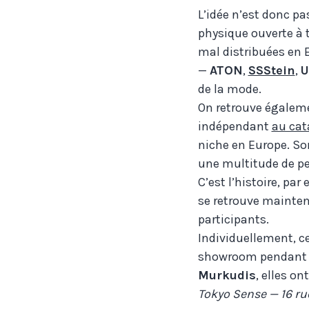
L’idée n’est donc pa
physique ouverte à 
mal distribuées en E
—
ATON
,
SSStein
,
U
de la mode.
On retrouve égalemen
indépendant
au cat
niche en Europe. So
une multitude de pe
C’est l’histoire, par
se retrouve mainten
participants.
Individuellement, c
showroom pendant l
Murkudis
, elles o
Tokyo Sense — 16 rue