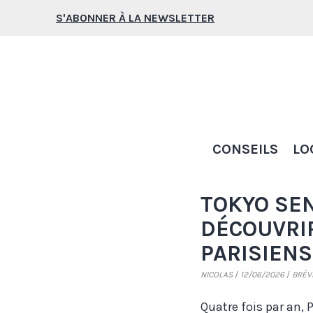
Aller
S'ABONNER À LA NEWSLETTER
au
contenu
CONSEILS
LO
TOKYO SEN
DÉCOUVRI
PARISIENS
NICOLAS
12/06/2026
BRÈV
Quatre fois par an, P