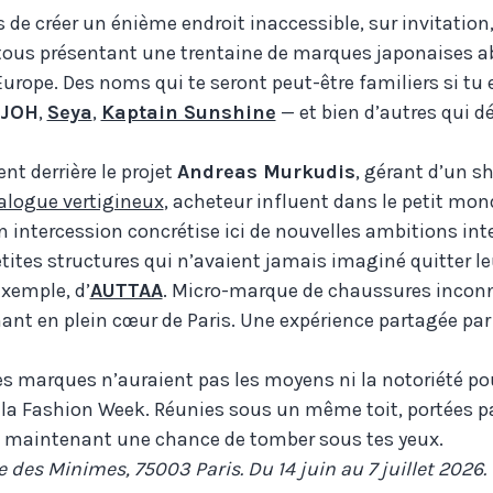
s de créer un énième endroit inaccessible, sur invitatio
tous présentant une trentaine de marques japonaises a
urope. Des noms qui te seront peut-être familiers si tu 
JOH
,
Seya
,
Kaptain Sunshine
— et bien d’autres qui d
t derrière le projet
Andreas Murkudis
, gérant d’un s
alogue vertigineux
, acheteur influent dans le petit mo
n intercession concrétise ici de nouvelles ambitions int
tites structures qui n’avaient jamais imaginé quitter l
 exemple, d’
AUTTAA
. Micro-marque de chaussures incon
ant en plein cœur de Paris. Une expérience partagée par 
es marques n’auraient pas les moyens ni la notoriété po
a Fashion Week. Réunies sous un même toit, portées p
nt maintenant une chance de tomber sous tes yeux.
 des Minimes, 75003 Paris. Du 14 juin au 7 juillet 2026.