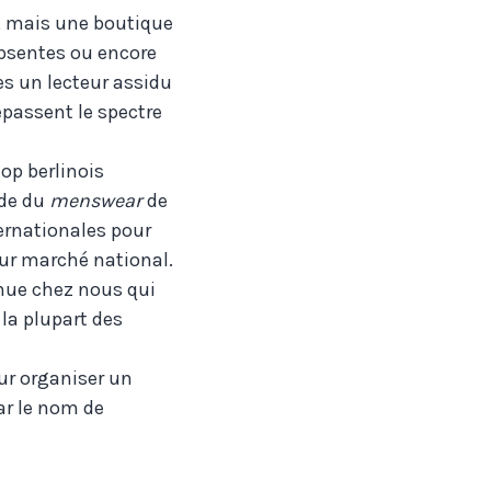
n, mais une boutique
bsentes ou encore
es un lecteur assidu
épassent le spectre
hop berlinois
nde du
menswear
de
ernationales pour
eur marché national.
nue chez nous qui
la plupart des
ur organiser un
ar le nom de