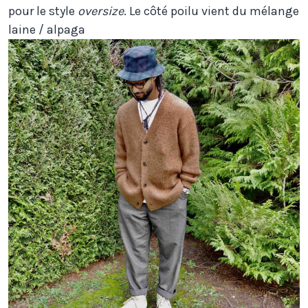
pour le style
oversize
. Le côté poilu vient du mélange
laine / alpaga