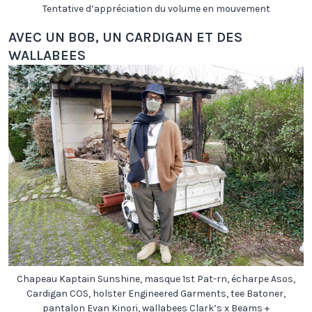
Tentative d’appréciation du volume en mouvement
AVEC UN BOB, UN CARDIGAN ET DES
WALLABEES
Chapeau Kaptain Sunshine, masque 1st Pat-rn, écharpe Asos,
Cardigan COS, holster Engineered Garments, tee Batoner,
pantalon Evan Kinori, wallabees Clark’s x Beams +