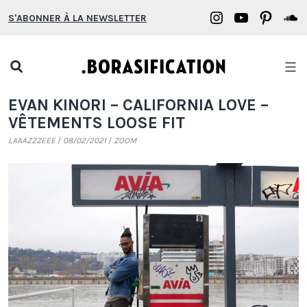
Aller
Borasification
Borasifica
Boras
B
S'ABONNER À LA NEWSLETTER
au
on
on
on
o
contenu
Instagram
YouTube
Pinter
S
Open
search
Borasification
EVAN KINORI – CALIFORNIA LOVE –
popup
VÊTEMENTS LOOSE FIT
LAAAZZZEEE
08/02/2021
ZOOM