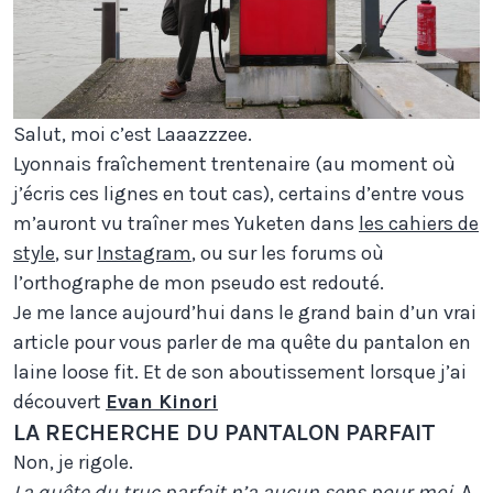
Salut, moi c’est Laaazzzee.
Lyonnais fraîchement trentenaire (au moment où
j’écris ces lignes en tout cas), certains d’entre vous
m’auront vu traîner mes Yuketen dans
les cahiers de
style
, sur
Instagram
, ou sur les forums où
l’orthographe de mon pseudo est redouté.
Je me lance aujourd’hui dans le grand bain d’un vrai
article pour vous parler de ma quête du pantalon en
laine loose fit. Et de son aboutissement lorsque j’ai
découvert
Evan Kinori
LA RECHERCHE DU PANTALON PARFAIT
Non, je rigole.
La quête du truc parfait n’a aucun sens pour moi
. A