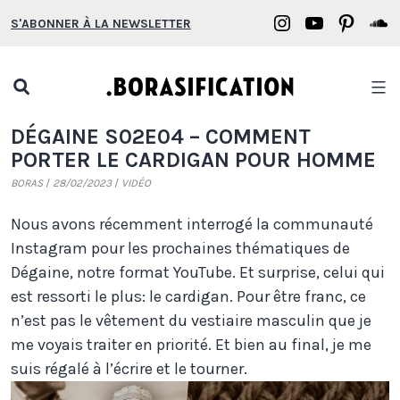
Aller
Borasification
Borasifica
Boras
B
S'ABONNER À LA NEWSLETTER
au
on
on
on
o
contenu
Instagram
YouTube
Pinter
S
Open
search
Borasification
DÉGAINE S02E04 – COMMENT
popup
PORTER LE CARDIGAN POUR HOMME
BORAS
28/02/2023
VIDÉO
Nous avons récemment interrogé la communauté
Instagram pour les prochaines thématiques de
Dégaine, notre format YouTube. Et surprise, celui qui
est ressorti le plus: le cardigan. Pour être franc, ce
n’est pas le vêtement du vestiaire masculin que je
me voyais traiter en priorité. Et bien au final, je me
suis régalé à l’écrire et le tourner.