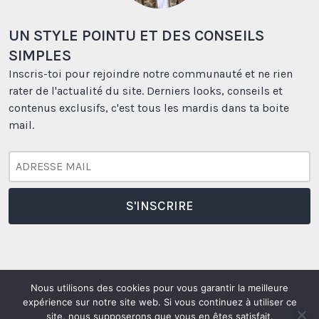
UN STYLE POINTU ET DES CONSEILS
SIMPLES
Inscris-toi pour rejoindre notre communauté et ne rien
rater de l'actualité du site. Derniers looks, conseils et
contenus exclusifs, c'est tous les mardis dans ta boite
mail.
Nous utilisons des cookies pour vous garantir la meilleure
expérience sur notre site web. Si vous continuez à utiliser ce
Borasification
Borasification
Borasification
Borasification
site, nous supposerons que vous en êtes satisfait.