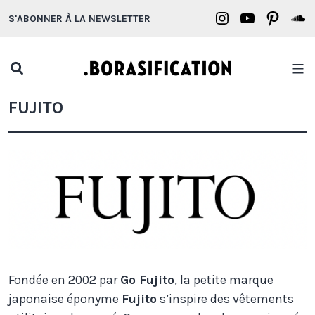
Aller
Borasification
Borasifica
Boras
B
S'ABONNER À LA NEWSLETTER
au
on
on
on
o
contenu
Instagram
YouTube
Pinter
S
Open
search
Borasification
FUJITO
popup
Fondée en 2002 par
Go Fujito
, la petite marque
japonaise éponyme
Fujito
s’inspire des vêtements