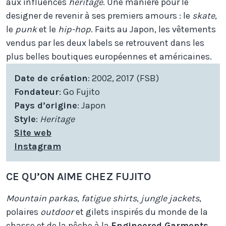
aux influences
heritage
. Une manière pour le
designer de revenir à ses premiers amours : le
skate
,
le
punk
et le
hip-hop
. Faits au Japon, les vêtements
vendus par les deux labels se retrouvent dans les
plus belles boutiques européennes et américaines.
Date de création
: 2002, 2017 (FSB)
Fondateur
: Go Fujito
Pays d’origine
: Japon
Style
:
Heritage
Site web
Instagram
CE QU’ON AIME CHEZ FUJITO
Mountain parkas
,
fatigue shirts
,
jungle jackets
,
polaires
outdoor
et gilets inspirés du monde de la
chasse et de la pêche à la
Engineered Garments