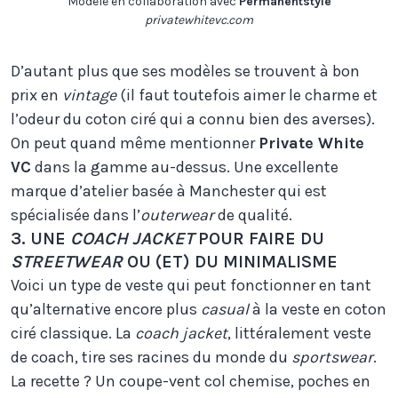
Modèle en collaboration avec
Permanentstyle
privatewhitevc.com
D’autant plus que ses modèles se trouvent à bon
prix en
vintage
(il faut toutefois aimer le charme et
l’odeur du coton ciré qui a connu bien des averses).
On peut quand même mentionner
Private White
VC
dans la gamme au-dessus. Une excellente
marque d’atelier basée à Manchester qui est
spécialisée dans l’
outerwear
de qualité.
3. UNE
COACH JACKET
POUR FAIRE DU
STREETWEAR
OU (ET) DU MINIMALISME
Voici un type de veste qui peut fonctionner en tant
qu’alternative encore plus
casual
à la veste en coton
ciré classique. La
coach jacket
, littéralement veste
de coach, tire ses racines du monde du
sportswear
.
La recette ? Un coupe-vent col chemise, poches en