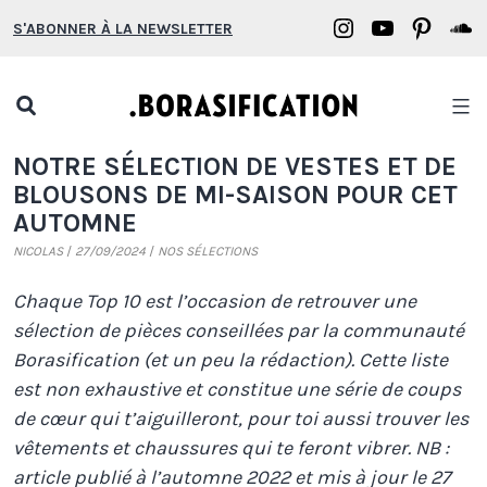
Aller
Borasification
Borasifica
Boras
B
S'ABONNER À LA NEWSLETTER
au
on
on
on
o
contenu
Instagram
YouTube
Pinter
S
Open
search
Borasification
NOTRE SÉLECTION DE VESTES ET DE
popup
BLOUSONS DE MI-SAISON POUR CET
AUTOMNE
NICOLAS
27/09/2024
NOS SÉLECTIONS
Chaque Top 10 est l’occasion de retrouver une
sélection de pièces conseillées par la communauté
Borasification (et un peu la rédaction). Cette liste
est non exhaustive et constitue une série de coups
de cœur qui t’aiguilleront, pour toi aussi trouver les
vêtements et chaussures qui te feront vibrer.
NB :
article publié à l’automne 2022 et mis à jour le 27