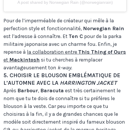
A post shared by Norwegian Rain (@norwegianrain)
Pour de l’imperméable de créateur qui mêle à la
perfection style et fonctionnalité,
Norwegian Rain
est l’adresse à connaître. Et
Ten C
pour de la parka
militaire japonaise avec un charme fou. Enfin, je
repense à
la collaboration entre
This Thing of Ours
et
Mackintosh
si tu cherches à remplacer
avantageusement ton
k-way
.
5. CHOISIR LE BLOUSON EMBLÉMATIQUE DE
L’AUTOMNE AVEC LA
HARRINGTON JACKET
Après
Barbour
,
Baracuta
est très certainement le
nom que tu te dois de connaître si tu préfères le
blouson à la veste. Car peu importe ce que tu
choisiras à la fin, il y a de grandes chances que le
modèle soit directement inspiré du fameux blouson
G9, ou
harrington jacket
, de la marque
heritage