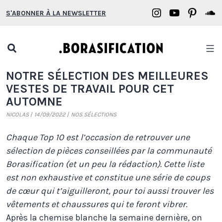
Aller
Borasification
Borasifica
Boras
B
S'ABONNER À LA NEWSLETTER
au
on
on
on
o
contenu
Instagram
YouTube
Pinter
S
Open
search
Borasification
NOTRE SÉLECTION DES MEILLEURES
popup
VESTES DE TRAVAIL POUR CET
AUTOMNE
NICOLAS
14/09/2022
NOS SÉLECTIONS
Chaque Top 10 est l’occasion de retrouver une
sélection de pièces conseillées par la communauté
Borasification (et un peu la rédaction). Cette liste
est non exhaustive et constitue une série de coups
de cœur qui t’aiguilleront, pour toi aussi trouver les
vêtements et chaussures qui te feront vibrer.
Après la chemise blanche la semaine dernière, on