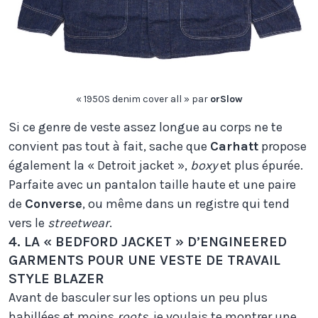
« 1950S denim cover all » par
orSlow
Si ce genre de veste assez longue au corps ne te
convient pas tout à fait, sache que
Carhatt
propose
également la « Detroit jacket »,
boxy
et plus épurée.
Parfaite avec un pantalon taille haute et une paire
de
Converse
, ou même dans un registre qui tend
vers le
streetwear
.
4. LA « BEDFORD JACKET » D’ENGINEERED
GARMENTS POUR UNE VESTE DE TRAVAIL
STYLE BLAZER
Avant de basculer sur les options un peu plus
habillées et moins
roots
, je voulais te montrer une