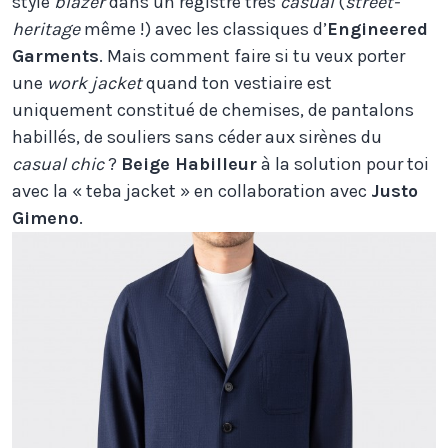
style
blazer
dans un registre très
casual
(
street-
heritage
même !) avec les classiques d’
Engineered
Garments
. Mais comment faire si tu veux porter
une
work jacket
quand ton vestiaire est
uniquement constitué de chemises, de pantalons
habillés, de souliers sans céder aux sirènes du
casual chic
?
Beige Habilleur
à la solution pour toi
avec la « teba jacket » en collaboration avec
Justo
Gimeno
.