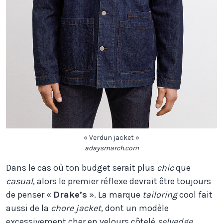
« Verdun jacket »
adaysmarch.com
Dans le cas où ton budget serait plus
chic
que
casual
, alors le premier réflexe devrait être toujours
de penser «
Drake’s
». La marque
tailoring
cool fait
aussi de la
chore jacket
, dont un modèle
excessivement cher en velours côtelé
selvedge