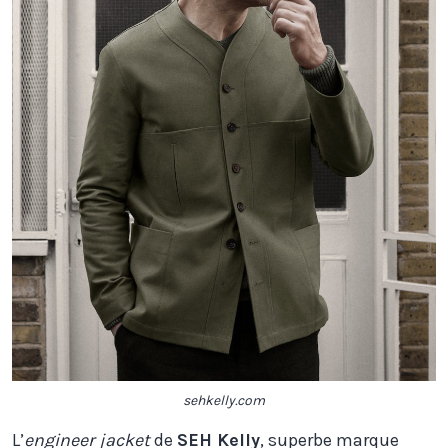
sehkelly.com
L’
engineer jacket
de
SEH Kelly
, superbe marque