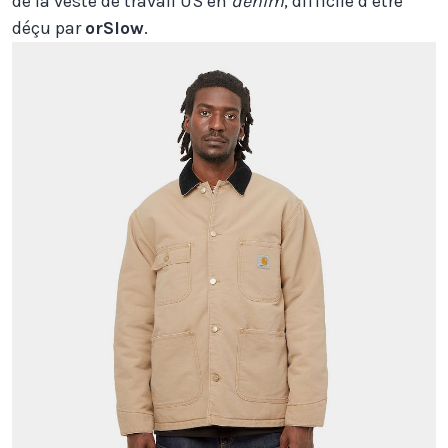
de la veste de travail US en
denim
, difficile d’être
déçu par
orSlow
.