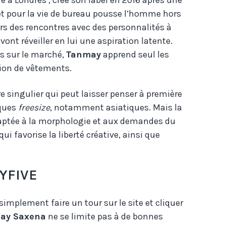
é à Londres , crée son label en 2016 après une
rêt pour la vie de bureau pousse l’homme hors
ors des rencontres avec des personnalités à
 vont réveiller en lui une aspiration latente.
as sur le marché,
Tanmay
apprend seul les
tion de vêtements.
e singulier qui peut laisser penser à première
rques
freesize
, notamment asiatiques. Mais la
adaptée à la morphologie et aux demandes du
qui favorise la liberté créative, ainsi que
YFIVE
 simplement faire un tour sur le site et cliquer
ay Saxena
ne se limite pas à de bonnes