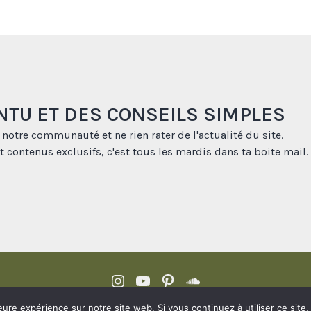
NTU ET DES CONSEILS SIMPLES
 notre communauté et ne rien rater de l'actualité du site.
t contenus exclusifs, c'est tous les mardis dans ta boite mail.
Borasification
Borasification
Borasification
Borasification
on
on
on
on
© 2014 - 2022 BORASIFICATION, Tous droits réservés.
eure expérience sur notre site web. Si vous continuez à utiliser ce sit