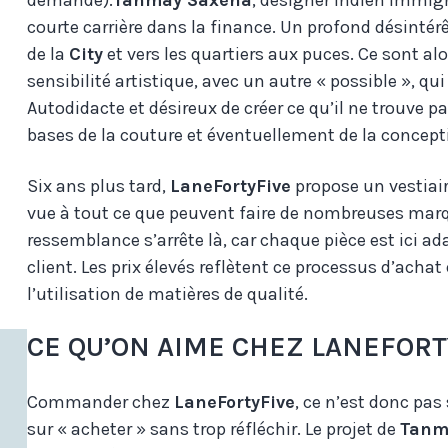
demande).
Tanmay Saxena
, designer indien immigr
courte carrière dans la finance. Un profond désinté
de la
City
et vers les quartiers aux puces. Ce sont al
sensibilité artistique, avec un autre « possible », qui
Autodidacte et désireux de créer ce qu’il ne trouve p
bases de la couture et éventuellement de la concep
Six ans plus tard,
LaneFortyFive
propose un vestiair
vue à tout ce que peuvent faire de nombreuses ma
ressemblance s’arrête là, car chaque pièce est ici 
client. Les prix élevés reflètent ce processus d’achat 
l’utilisation de matières de qualité.
CE QU’ON AIME CHEZ LANEFORT
Commander chez
LaneFortyFive
, ce n’est donc pas
sur « acheter » sans trop réfléchir. Le projet de
Tanm