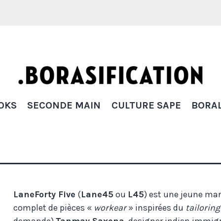
Borasification
OKS
SECONDE MAIN
CULTURE SAPE
BORAL
LaneForty Five
(
Lane45
ou
L45
) est une jeune mar
complet de pièces «
workear
» inspirées du
tailoring