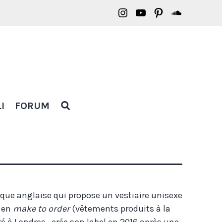
Borasification
Borasification
Borasification
Borasific
on
on
on
on
Instagram
YouTube
Pinterest
Soundclo
OPEN
I
FORUM
SEARCH
POPUP
que anglaise qui propose un vestiaire unisexe
en
make to order
(vêtements produits à la