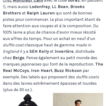
chez
Monsieur Cam
avec le code
boras
, en passant
!), mais aussi
Lodenfray
,
LL Bean
,
Brooks
Brothers
et
Ralph Lauren
qui sont de bonnes
pistes pour commencer. Le plus important étant de
faire attention aux coupes et à la composition. Du
100% laine a plus de chance d’avoir mieux résisté
aux affres du temps. Pour un achat en neuf d’un
duffle coat
classique haut de gamme
made in
England
il y a
SEH Kelly
et
Invertère
, distribuée
chez
Beige
. Pense également au petit monde des
marques japonaises qui font de la reproduction.
The
Real McCoys
,
Iron Heart
,
Buzz Rickson
par
exemple. Des labels qui proposent des
duffle coats
dans des laines extrêmement épaisses et lourdes
(plus de 30 oz.).