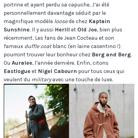
poitrine et ayant perdu sa capuche. J’ai été
personnellement davantage séduit par le
magnifique modèle
loose
de chez
Kaptain
Sunshine
. Il y aussi
Herill
et
Old Joe
, bien plus
récemment. Les fans de Jean Cocteau et son
fameux
duffle coat
blanc (en laine casentino !)
pourront trouver leur bonheur chez
Berg and Berg
.
Ou
Auralee
, l’année dernière. Enfin, citons
Eastlogue
et
Nigel Cabourn
pour tous ceux qui
veulent du
military
avec une touche de luxe.