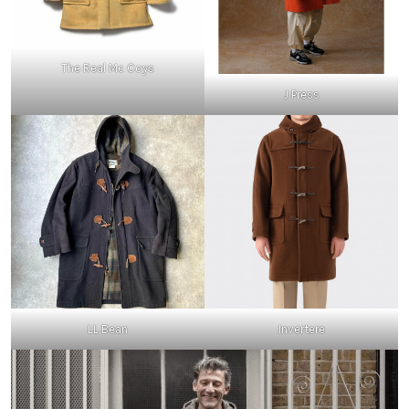
The Real Mc Coys
J Press
LL Bean
Invertere