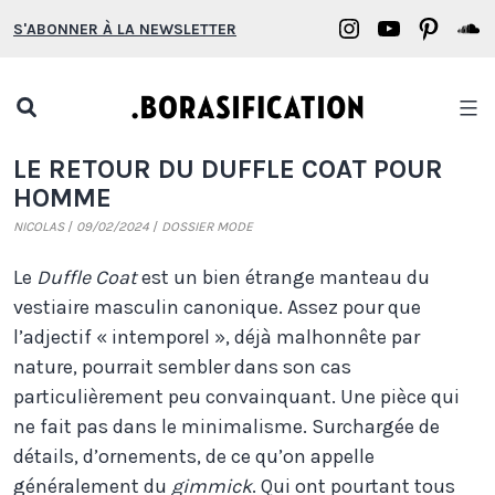
Aller
Borasification
Borasifica
Boras
B
S'ABONNER À LA NEWSLETTER
au
on
on
on
o
contenu
Instagram
YouTube
Pinter
S
Open
search
Borasification
LE RETOUR DU DUFFLE COAT POUR
popup
HOMME
NICOLAS
09/02/2024
DOSSIER MODE
Le
Duffle Coat
est un bien étrange manteau du
vestiaire masculin canonique. Assez pour que
l’adjectif « intemporel », déjà malhonnête par
nature, pourrait sembler dans son cas
particulièrement peu convainquant. Une pièce qui
ne fait pas dans le minimalisme. Surchargée de
détails, d’ornements, de ce qu’on appelle
généralement du
gimmick
. Qui ont pourtant tous