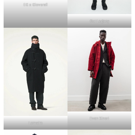
EG x Gloverall
Our Legacy
Evan Kinori
Lemaire