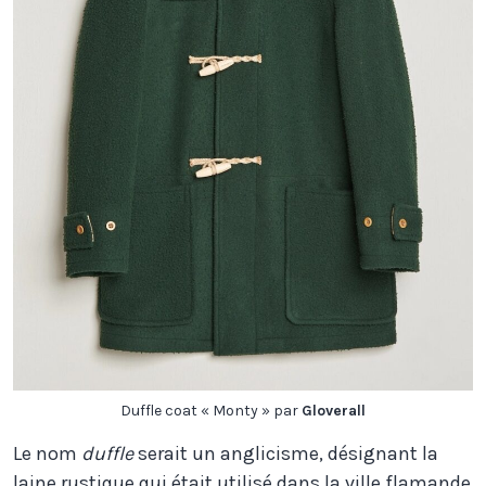
Duffle coat « Monty » par
Gloverall
Le nom
duffle
serait un anglicisme, désignant la
laine rustique qui était utilisé dans la ville flamande