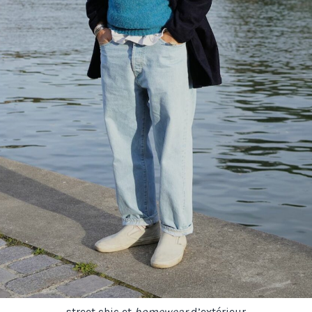
street chic et
homewear
d’extérieur