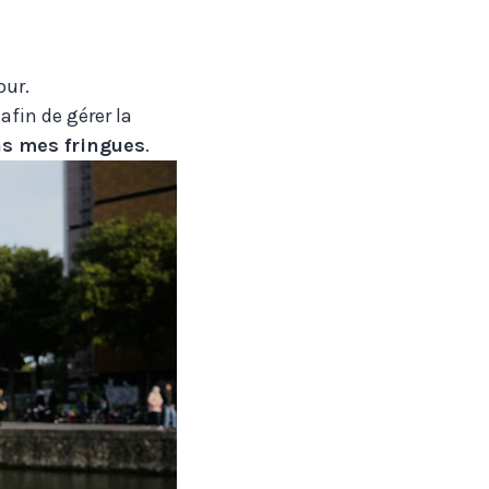
our.
fin de gérer la
s mes fringues
.