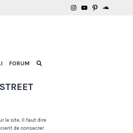
Borasification
Borasification
Borasification
Borasific
on
on
on
on
Instagram
YouTube
Pinterest
Soundclo
OPEN
I
FORUM
SEARCH
POPUP
 STREET
le site. Il faut dire
icient de consacrer