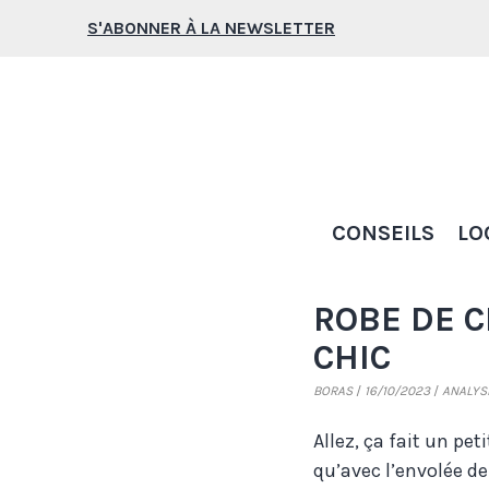
Aller
S'ABONNER À LA NEWSLETTER
au
contenu
CONSEILS
LO
ROBE DE 
CHIC
BORAS
16/10/2023
ANALYS
Allez, ça fait un pet
qu’avec l’envolée de