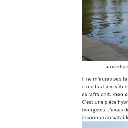
un cardiga
Il ne m’auras pas fa
il me faut des vêtem
se rafraichit:
mon c
C’est une pièce hyb
bourgeois. J’avais 
inconnue au bataillo