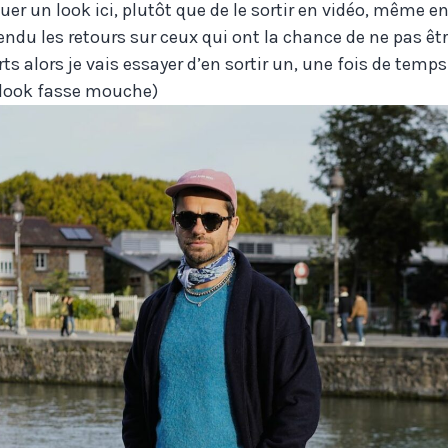
er un look ici, plutôt que de le sortir en vidéo, même e
ndu les retours sur ceux qui ont la chance de ne pas êt
s alors je vais essayer d’en sortir un, une fois de temp
 look fasse mouche)