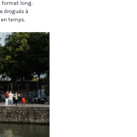
n format long.
re drogués à
s en temps.