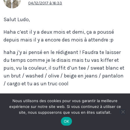
04/12/2017 à 16:33
Salut Ludo,
Haha c’est il y a deux mois et demi, ça a poussé
depuis mais il y a encore des mois à attendre :p
haha j’y ai pensé en le rédigeant ! Faudra te laisser
du temps comme je le disais mais tu vas kiffer et
puis, vu la couleur, il suffit d’un tee / sweat blanc et
un brut / washed / olive / beige en jeans / pantalon
/ cargo et tu as un truc cool
Pour le délais je ne peux pas te dire, je l’ai eu en
Nous utilisons des cookies pour vous garantir la meilleure
seconde main, elle était sortie deux ans plus tot
expérience sur notre site web. Si vous continuez à utiliser ce
quand je l’ai commandée
site, nous supposerons que vous en êtes satisfait.
OK
pour le patch, je vasi voir, j’hésite juste sur le fair