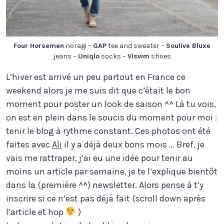
Four Horsemen
noragi –
GAP
tee and sweater –
Soulive Bluxe
jeans –
Uniqlo
socks –
Visvim
shoes
L’hiver est arrivé un peu partout en France ce
weekend alors je me suis dit que c’était le bon
moment pour poster un look de saison ^^ Là tu vois,
on est en plein dans le soucis du moment pour moi :
tenir le blog à rythme constant. Ces photos ont été
faites avec
Ali
il y a déjà deux bons mois … Bref, je
vais me rattraper, j’ai eu une idée pour tenir au
moins un article par semaine, je te l’explique bientôt
dans la (première ^^) newsletter. Alors pense à t’y
inscrire si ce n’est pas déjà fait (scroll down après
l’article et hop
)