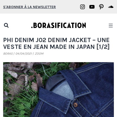
Aller
Borasification
Borasifica
Boras
B
S'ABONNER À LA NEWSLETTER
au
on
on
on
o
contenu
Instagram
YouTube
Pinter
S
Open
search
Borasification
PHI DENIM J02 DENIM JACKET – UNE
popup
VESTE EN JEAN MADE IN JAPAN [1/2]
BORAS
04/04/2021
ZOOM