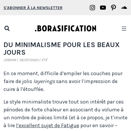
Aller
Borasification
Borasifica
Boras
B
S'ABONNER À LA NEWSLETTER
au
on
on
on
o
contenu
Instagram
YouTube
Pinter
S
Open
search
Borasification
DU MINIMALISME POUR LES BEAUX
popup
JOURS
JORDAN
26/07/2022
ÉTÉ
En ce moment, difficile d’empiler les couches pour
faire de jolis
layerings
sans avoir l’impression de
cuire à l’étouffée.
Le style minimaliste trouve tout son intérêt par ces
périodes de forte chaleur en associant du volume à
un nombre de pièces limité (et à ce propos, je t’invite
à lire
l’excellent sujet de Fatigue
pour en savoir –