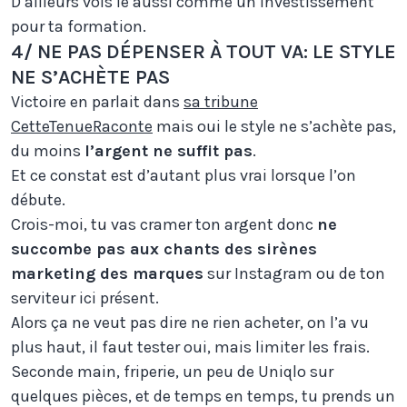
D’ailleurs vois le aussi comme un investissement
pour ta formation.
4/ NE PAS DÉPENSER À TOUT VA: LE STYLE
NE S’ACHÈTE PAS
Victoire en parlait dans
sa tribune
CetteTenueRaconte
mais oui le style ne s’achète pas,
du moins
l’argent ne suffit pas
.
Et ce constat est d’autant plus vrai lorsque l’on
débute.
Crois-moi, tu vas cramer ton argent donc
ne
succombe pas aux chants des sirènes
marketing des marques
sur Instagram ou de ton
serviteur ici présent.
Alors ça ne veut pas dire ne rien acheter, on l’a vu
plus haut, il faut tester oui, mais limiter les frais.
Seconde main, friperie, un peu de Uniqlo sur
quelques pièces, et de temps en temps, tu prends un