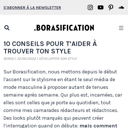
Aller
Borasification
Borasifica
Boras
B
S'ABONNER À LA NEWSLETTER
au
on
on
on
o
contenu
Instagram
YouTube
Pinter
S
Open
search
Borasification
10 CONSEILS POUR T’AIDER À
popup
TROUVER TON STYLE
BORAS
22/02/2022
DÉVELOPPER SON STYLE
Sur Borasification, nous mettons depuis le début
l’accent sur le stylisme en étant le seul média de
mode masculine à proposer autant de tenues
semaine après semaine. Qui plus est, incarnées, car
elles sont celles que je porte au quotidien, tout
comme mes camarades rédacteurs et rédactrices.
Des looks plutôt marqués qui peuvent créer
l’interrogation quand on débute:
mais comment