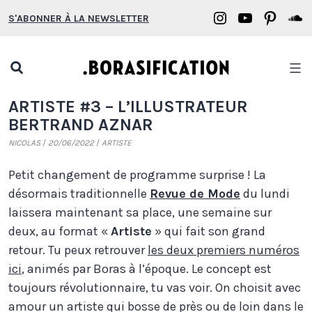
Aller
Borasification
Borasifica
Boras
B
S'ABONNER À LA NEWSLETTER
au
on
on
on
o
contenu
Instagram
YouTube
Pinter
S
Open
search
Borasification
ARTISTE #3 – L’ILLUSTRATEUR
popup
BERTRAND AZNAR
NICOLAS
20/06/2022
ARTISTE
Petit changement de programme surprise ! La
désormais traditionnelle
Revue de Mode
du lundi
laissera maintenant sa place, une semaine sur
deux, au format «
Artiste
» qui fait son grand
retour. Tu peux retrouver
les deux premiers numéros
ici
, animés par Boras à l’époque. Le concept est
toujours révolutionnaire, tu vas voir. On choisit avec
amour un artiste qui bosse de près ou de loin dans le