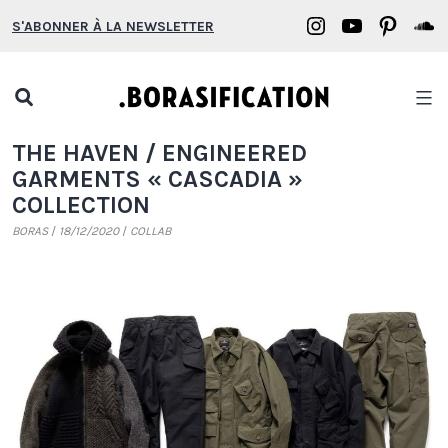
Aller
Borasification
Borasifica
Boras
B
S'ABONNER À LA NEWSLETTER
au
on
on
on
o
contenu
Instagram
YouTube
Pinter
S
Open
search
Borasification
THE HAVEN / ENGINEERED
popup
GARMENTS « CASCADIA »
COLLECTION
BORAS
18/12/2020
COLLAB