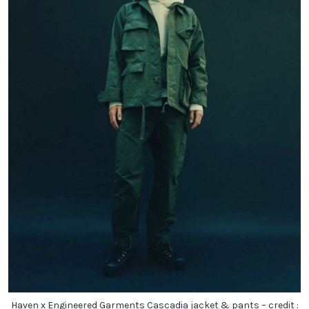
Haven x Engineered Garments Cascadia jacket & pants – credit :