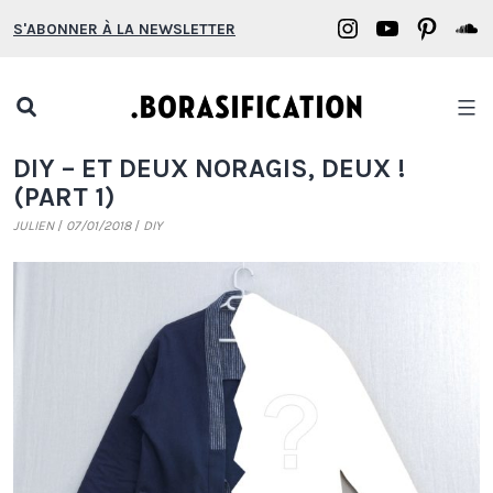
Aller
Borasification
Borasifica
Boras
B
S'ABONNER À LA NEWSLETTER
au
on
on
on
o
contenu
Instagram
YouTube
Pinter
S
Open
search
Borasification
DIY – ET DEUX NORAGIS, DEUX !
popup
(PART 1)
JULIEN
07/01/2018
DIY