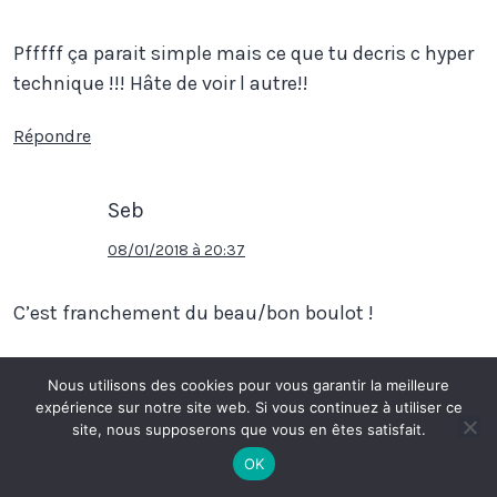
Pfffff ça parait simple mais ce que tu decris c hyper
technique !!! Hâte de voir l autre!!
Répondre
Seb
08/01/2018 à 20:37
C’est franchement du beau/bon boulot !
Répondre
Nous utilisons des cookies pour vous garantir la meilleure
expérience sur notre site web. Si vous continuez à utiliser ce
site, nous supposerons que vous en êtes satisfait.
Boras
OK
09/01/2018 à 15:30