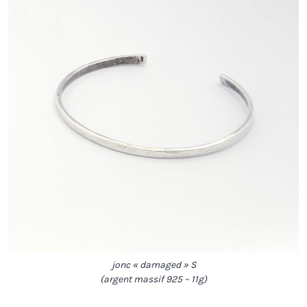
jonc « damaged » S
(argent massif 925 – 11g)