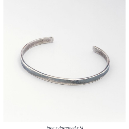
jonc « damaged » M