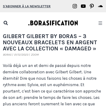
Aller
Borasification
Borasifica
Boras
B
S'ABONNER À LA NEWSLETTER
au
on
on
on
o
contenu
Instagram
YouTube
Pinter
S
Open
search
Borasification
GILBERT GILBERT BY BORAS – 3
popup
NOUVEAUX BRACELETS EN ARGENT
AVEC LA COLLECTION « DAMAGED »
BORAS
01/12/2023
ZOOM
Voilà déjà un an et demi de passé depuis notre
dernière collaboration avec Gilbert Gilbert. Une
éternité! Dire que nous faisons les choses à notre
rythme avec Sylvie, est un euphémisme. Et
pourtant, c’est bien ce qui caractérise son approche
de son art: prendre le temps de faire les choses. Les
plus anciens feront surement le lien avec ce que