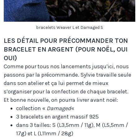
bracelets Weaver L et Damaged S
LES DÉTAIL POUR PRÉCOMMANDER TON
BRACELET EN ARGENT (POUR NOËL, OUI
OUI)
Comme pour tous nos lancements jusqu’ici, nous
passons par la précommande. Sylvie travaille seule
dans son atelier et ça lui permet de mieux
s’organiser pour la confection de chaque bracelet.
Et bonne nouvelle, on pourra livrer avant noël:
collection «
Damaged
«
3 bracelets en argent massif 925
dans 3 tailles: S (L3,5mm / 11g), M (L5,5mm /
17g) et L (L11mm / 28g)