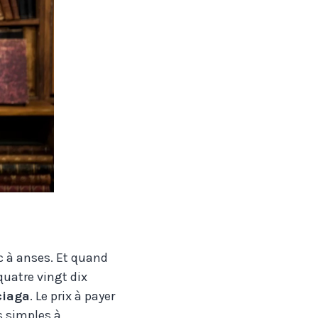
c à anses. Et quand
quatre vingt dix
ciaga
. Le prix à payer
s simples à