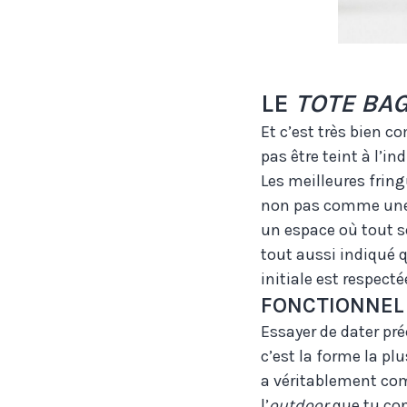
LE
TOTE BA
Et c’est très bien c
pas être teint à l’in
Les meilleures fringu
non pas comme une 
un espace où tout se
tout aussi indiqué q
initiale est respecté
FONCTIONNEL
Essayer de dater pr
c’est la forme la p
a véritablement c
l’
outdoor
que tu co