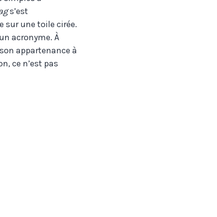
ag
s’est
ur une toile cirée.
 un acronyme. À
r son appartenance à
on, ce n’est pas