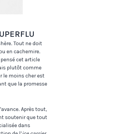
SUPERFLU
hère. Tout ne doit
ou en cachemire.
 pensé cet article
ais plutôt comme
r le moins cher est
 tant que la promesse
avance. Après tout,
nt soutenir que tout
ialisée dans
tion de l’
ice carrier