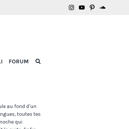
Borasification
Borasification
Borasification
Borasific
on
on
on
on
Instagram
YouTube
Pinterest
Soundclo
OPEN
I
FORUM
SEARCH
POPUP
oule au fond d’un
ngues, toutes tes
 moche qui