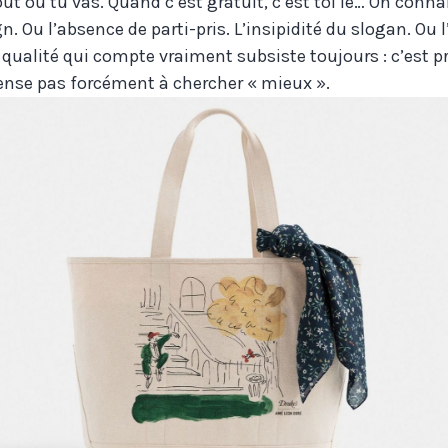
 où tu vas. Quand c’est gratuit, c’est toi le… On connait
n. Ou l’absence de parti-pris. L’insipidité du slogan. Ou 
e qualité qui compte vraiment subsiste toujours : c’est p
ense pas forcément à chercher « mieux ».