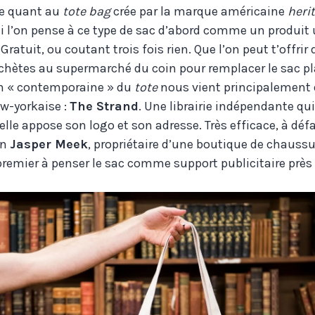
pe quant au
tote bag
crée par la marque américaine
heri
 si l’on pense à ce type de sac d’abord comme un produit
Gratuit, ou coutant trois fois rien. Que l’on peut t’offri
chètes au supermarché du coin pour remplacer le sac pl
on « contemporaine » du
tote
nous vient principalement
ew-yorkaise :
The Strand
. Une librairie indépendante qu
 elle appose son logo et son adresse. Très efficace, à déf
in
Jasper Meek
, propriétaire d’une boutique de chaussu
premier à penser le sac comme support publicitaire près