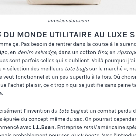
aimeleondore.com
G
DU MONDE UTILITAIRE AU LUXE 
omme ça. Pas besoin de rentrer dans la course à la surenc
digo, en
denim selvedge
, dans un cotton
finx
, en
ripstop
es sont parfois celles qui s’oublient. Voilà pourquoi j’ai
« sélection des meilleurs
tote bags
sur le marché », m
 veut fonctionnel et un peu superflu à la fois. Où choisi
ue l’achat plaisir, ce « trop » qui se justifie sans peine
e.
écisément l’invention du
tote bag
est un combat perdu d’
lus épurée du concept même du sac. On pourrait cependa
ommencé avec
L.L.Bean
. Entreprise
retail
américaine spéc
nnais probablement pour ses
duck boots
. Avec l’introduc