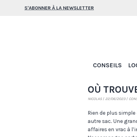
Aller
S'ABONNER À LA NEWSLETTER
au
contenu
CONSEILS
LO
OÙ TROUVE
NICOLAS
22/06/2023
CONS
Rien de plus simple
autre sac. Une gran
affaires en vrac à l