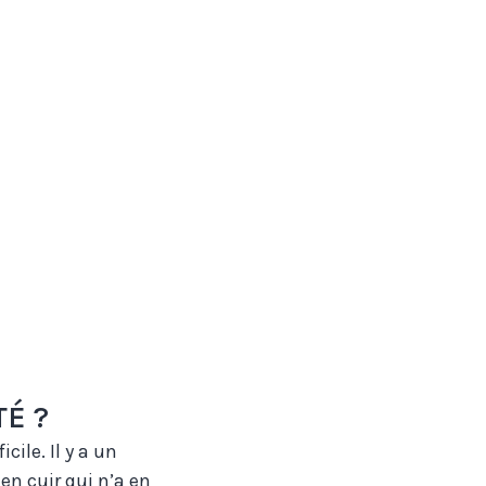
É ?
cile. Il y a un
en cuir qui n’a en