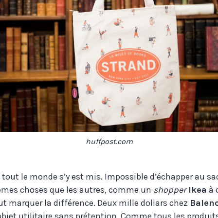
huffpost.com
, tout le monde s’y est mis. Impossible d’échapper au sa
êmes choses que les autres, comme un
shopper
Ikea
à 
ut marquer la différence. Deux mille dollars chez
Balen
bjet utilitaire sans prétention. Comme tous les produit