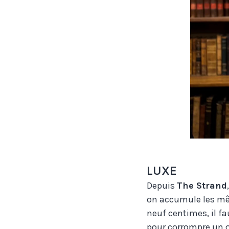
LUXE
Depuis
The Strand
on accumule les m
neuf centimes, il fa
pour corrompre un o