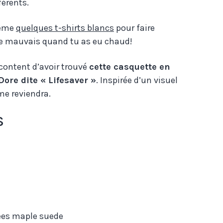
érents.
même
quelques t-shirts blancs
pour faire
ite mauvais quand tu as eu chaud!
p content d’avoir trouvé
cette casquette en
ore dite « Lifesaver »
. Inspirée d’un visuel
 me reviendra.
S
bees maple suede