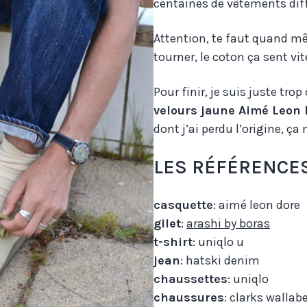
centaines de vêtements diff
Attention, te faut quand 
tourner, le coton ça sent v
Pour finir, je suis juste tro
velours jaune Aimé Leon D
dont j’ai perdu l’origine, ça
LES RÉFÉRENCE
casquette
: aimé leon dore
gilet
:
arashi by boras
t-shirt
: uniqlo u
jean
: hatski denim
chaussettes
: uniqlo
chaussures
: clarks walla