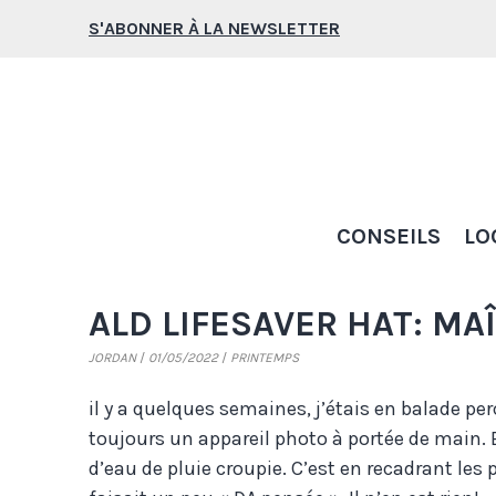
Aller
S'ABONNER À LA NEWSLETTER
au
contenu
CONSEILS
LO
ALD LIFESAVER HAT: MA
JORDAN
01/05/2022
PRINTEMPS
il y a quelques semaines, j’étais en balade p
toujours un appareil photo à portée de main.
d’eau de pluie croupie. C’est en recadrant les