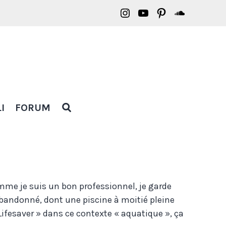
Borasification
Borasification
Borasification
Borasific
on
on
on
on
Instagram
YouTube
Pinterest
Soundclo
OPEN
I
FORUM
SEARCH
POPUP
mme je suis un bon professionnel, je garde
bandonné, dont une piscine à moitié pleine
Lifesaver » dans ce contexte « aquatique », ça