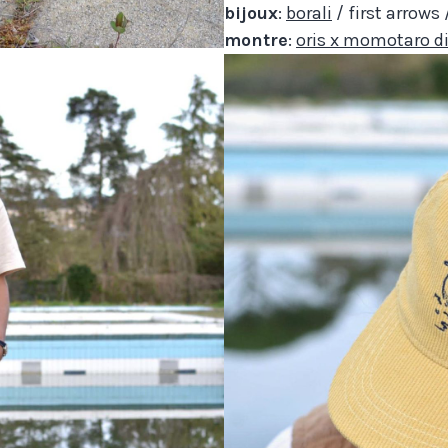
bijoux
:
borali
/ first arrows
montre
:
oris x momotaro di