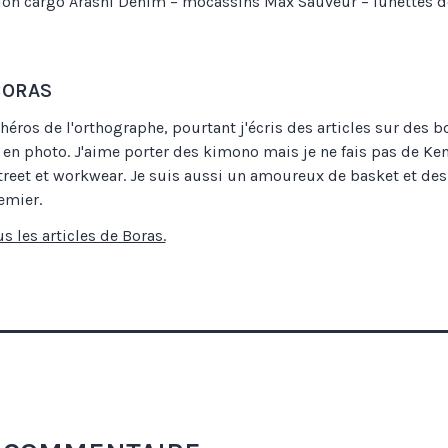
lon cargo Arashi Denim – mocassins Max Sauveur – lunettes de
BORAS
héros de l'orthographe, pourtant j'écris des articles sur des b
en photo. J'aime porter des kimono mais je ne fais pas de Ke
treet et workwear. Je suis aussi un amoureux de basket et des 
emier.
us les articles de Boras.