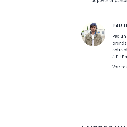
popover et panta
PAR 
Pas un 
prends 
entre s
à DJ Pr
Voir to