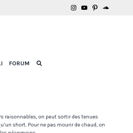
Borasification
Borasification
Borasification
Borasific
on
on
on
on
Instagram
YouTube
Pinterest
Soundclo
OPEN
I
FORUM
SEARCH
POPUP
rs raisonnables, on peut sortir des tenues
qu’un short. Pour ne pas mourir de chaud, on
ples néanmoins.