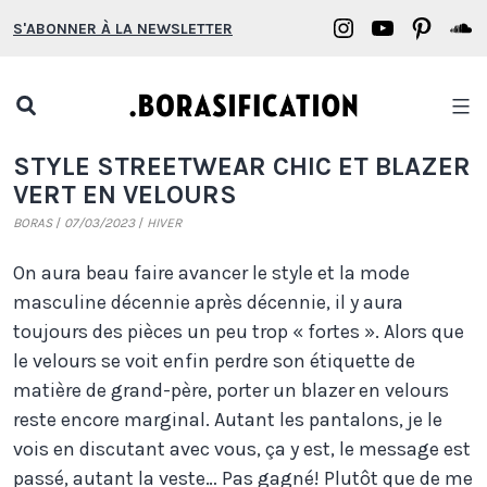
Aller
Borasification
Borasifica
Boras
B
S'ABONNER À LA NEWSLETTER
au
on
on
on
o
contenu
Instagram
YouTube
Pinter
S
Open
search
Borasification
STYLE STREETWEAR CHIC ET BLAZER
popup
VERT EN VELOURS
BORAS
07/03/2023
HIVER
On aura beau faire avancer le style et la mode
masculine décennie après décennie, il y aura
toujours des pièces un peu trop « fortes ». Alors que
le velours se voit enfin perdre son étiquette de
matière de grand-père, porter un blazer en velours
reste encore marginal. Autant les pantalons, je le
vois en discutant avec vous, ça y est, le message est
passé, autant la veste… Pas gagné! Plutôt que de me