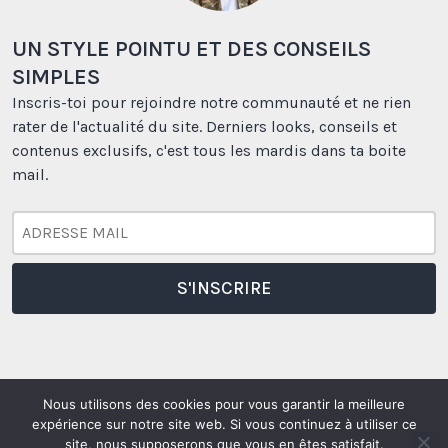
UN STYLE POINTU ET DES CONSEILS
SIMPLES
Inscris-toi pour rejoindre notre communauté et ne rien
rater de l'actualité du site. Derniers looks, conseils et
contenus exclusifs, c'est tous les mardis dans ta boite
mail.
Nous utilisons des cookies pour vous garantir la meilleure
expérience sur notre site web. Si vous continuez à utiliser ce
Borasification
Borasification
Borasification
Borasification
site, nous supposerons que vous en êtes satisfait.