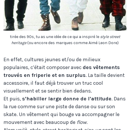
tirée des 90s, tu as une idée de ce qui a inspiré le
style street
heritage
(ou encore des marques comme Aimé Leon Dore)
En effet, cultures jeunes et/ou de milieux
populaires, c’était composer avec
des vêtements
trouvés en friperie et en surplus
. La taille devient
accessoire, il faut déjà trouver un truc cool
visuellement et se sentir bien dedans.
Et puis,
s’habiller large donne de l’attitude
. Dans
la rue comme sur une piste de danse ou sur son
skate. Un vêtement qui bouge va accompagner le
mouvement avec beaucoup de
flow
.
Alors voilà, style
street heritage
et
size-up
sont les