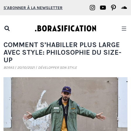
Aller
Borasification
Borasifica
Boras
B
S'ABONNER À LA NEWSLETTER
au
on
on
on
o
contenu
Instagram
YouTube
Pinter
S
Open
search
Borasification
COMMENT S’HABILLER PLUS LARGE
popup
AVEC STYLE: PHILOSOPHIE DU SIZE-
UP
BORAS
20/10/2021
DÉVELOPPER SON STYLE