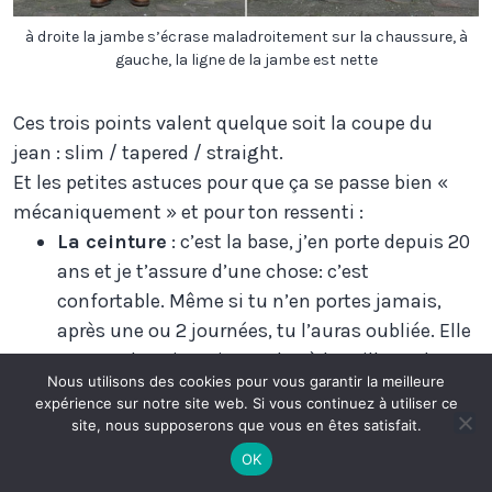
à droite la jambe s’écrase maladroitement sur la chaussure, à
gauche, la ligne de la jambe est nette
Ces trois points valent quelque soit la coupe du
jean : slim / tapered / straight.
Et les petites astuces pour que ça se passe bien «
mécaniquement » et pour ton ressenti :
La ceinture
: c’est la base, j’en porte depuis 20
ans et je t’assure d’une chose: c’est
confortable. Même si tu n’en portes jamais,
après une ou 2 journées, tu l’auras oubliée. Elle
permet d’avoir un jean relax à la taille, en le
Nous utilisons des cookies pour vous garantir la meilleure
maintenant naturellement. Sur les pantalons
expérience sur notre site web. Si vous continuez à utiliser ce
militaires, les s
ide adjuster
font le même job.
site, nous supposerons que vous en êtes satisfait.
OK