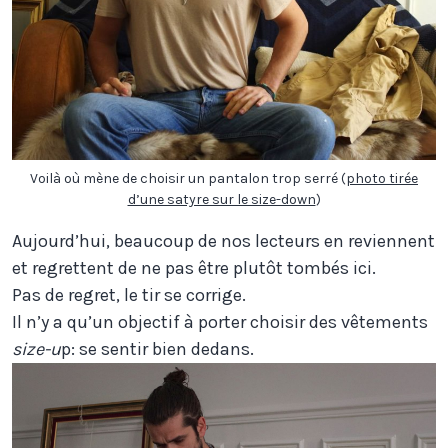
Voilà où mène de choisir un pantalon trop serré (
photo tirée
d’une satyre sur le size-down
)
Aujourd’hui, beaucoup de nos lecteurs en reviennent
et regrettent de ne pas être plutôt tombés ici.
Pas de regret, le tir se corrige.
Il n’y a qu’un objectif à porter choisir des vêtements
size-u
p: se sentir bien dedans.