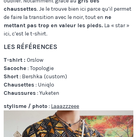
oublier. Notamment grâce au
gris des
chaussettes
. Je le trouve bien ici parce qu’il permet
de faire la transition avec le noir, tout en
ne
mettant pas trop en valeur les pieds.
La « star »
ici, c’est le t-shirt.
LES RÉFÉRENCES
T-shirt :
Orslow
Sacoche
: Topologie
Short
: Bershka (custom)
Chausettes
: Uniqlo
Chaussures
: Yuketen
stylisme / photo
:
Laaazzzeee