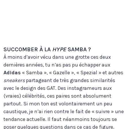
Hender Scheme et sa version
en cuir tannage végétal
Margiela, avec le suede sur le
coté
SUCCOMBER À LA
HYPE
SAMBA ?
À moins d’avoir vécu dans une grotte ces deux
dernières années, tu n’as pas pu échapper aux
Adidas
« Samba », « Gazelle », « Spezial » et autres
sneakers
partageant de très grandes similarités
avec le design des GAT. Des instagrameurs aux
(vraies) célébrités, ces paires sont absolument
partout. Si mon ton est volontairement un peu
caustique, je n’ai rien contre le fait de « suivre » une
tendance actuelle. Il faut néanmoins toujours se
poser quelques questions dans ce cas de figure.