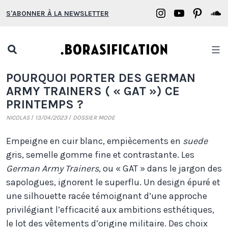
Aller
Borasification
Borasifica
Boras
B
S'ABONNER À LA NEWSLETTER
au
on
on
on
o
contenu
Instagram
YouTube
Pinter
S
Open
search
Borasification
POURQUOI PORTER DES GERMAN
popup
ARMY TRAINERS ( « GAT ») CE
PRINTEMPS ?
NICOLAS
13/04/2023
DOSSIER MODE
Empeigne en cuir blanc, empiècements en
suede
gris, semelle gomme fine et contrastante. Les
German Army Trainers
, ou « GAT » dans le jargon des
sapologues, ignorent le superflu. Un design épuré et
une silhouette racée témoignant d’une approche
privilégiant l’efficacité aux ambitions esthétiques,
le lot des vêtements d’origine militaire. Des choix