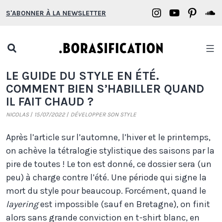
Aller
Borasification
Borasifica
Boras
B
S'ABONNER À LA NEWSLETTER
au
on
on
on
o
contenu
Instagram
YouTube
Pinter
S
Open
search
Borasification
LE GUIDE DU STYLE EN ÉTÉ.
popup
COMMENT BIEN S’HABILLER QUAND
IL FAIT CHAUD ?
NICOLAS
15/07/2022
DÉVELOPPER SON STYLE
Après l’article sur l’automne, l’hiver et le printemps,
on achève la tétralogie stylistique des saisons par la
pire de toutes ! Le ton est donné, ce dossier sera (un
peu) à charge contre l’été. Une période qui signe la
mort du style pour beaucoup. Forcément, quand le
layering
est impossible (sauf en Bretagne), on finit
alors sans grande conviction en t-shirt blanc, en